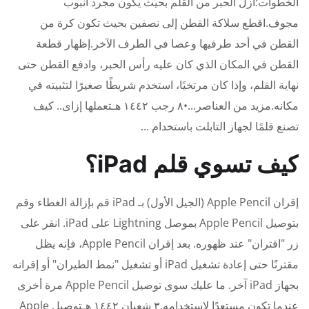
الخطوات:أزل الحبر من القلم بحيث يكون مجرد أنبوب
مجوف.اقطع سلاكة القطن إلى نصفين بحيث تكون كرة من
القطن في أحد طرفيها وعصا في الطرف الآخر.إظهار قطعة
القطن في المكان الذي كان عليه رأس الحبر، وادفع القطن حتى
نهاية القلم، وإذا كان مرتخيًا، استخدم شريطًا صغيرًا لتثبيته في
مكانه.مزيد من العناصر...•٨ رجب ١٤٤٢ هـتعملها إزاى.. كيف
تصنع قلمًا لجهاز التابلت باستخدام ...
كيف تسوي قلم iPad؟
إقران Apple Pencil (الجيل الأول) بـ iPad قم بإزالة الغطاء وقم
بتوصيل Apple Pencil بموصل Lightning على iPad. انقر على
زر "اقتران" عند ظهوره. بعد إقران Apple Pencil، فإنه يظل
مقترنًا حتى إعادة تشغيل iPad أو تشغيل "نمط الطيران" أو إقرانه
بجهاز iPad آخر. ما عليك سوى توصيل Apple Pencil مرة أخرى
عندما تكون مستعدًا لاستخدامه.٣ شعبان ١٤٤٢ هـتوصيل Apple