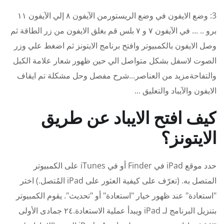
3: وضع الايفون في وضع الريستورمن الآيفون ٨ إلي الآيفون ١١
برو .. ... في الآيفون ٧ و ٧ بلس قم بغلق الايفون من زر الطاقة ثم
وصل الايفون بالكمبيوتر وافتح برنامج الايتونز ثم اضغط علي وزر
الصوت لاسفل بشكل متواصل الي حين ظهور شعار علامة الكبل
والتفاحةمزيد من العناصر...شرح مفصل وحل مشكلة تم ايقاف
الايفون والآيباد والتعليق ...
كيف افتح الايباد عن طريق
الايتونز؟
حدد موقع iPad في Finder أو في iTunes على الكمبيوتر
المتصل به. (تعرّف على كيفية العثور على iPad المُتصل.) اختر
"استعادة" عند ظهور خيار "استعادة" أو "تحديث". يقوم الكمبيوتر
بتنزيل البرنامج لـ iPad ويبدأ عملية الاستعادة.٢٤ جمادى الأولى