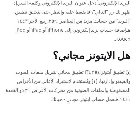
البريد الإلكتروني.أدخل عنوان البريد الإلكتروني وكلمة السر.إذا
ظهر لك زر "التالي"، فاضغط عليه وانتظر حتى يتحقق تطبيق
"البريد" من حسابك.مزيد من العناصر...•٢٥ ربيع الآخر ١٤٤٣
هـإضافة حساب بريد إلكتروني إلى iPhone أو iPad أو iPod
touch ...
هل الايتونز مجاني؟
إنّ تطبيق آيتونز iTunes تطبيق مجاني لتنزيل ملفات الصوت
والفيديو وإدارتها، [١] ويُستخدم لاستيراد الأغاني من الأقراص
المضغوطة والملفات الصوتية من محركات الأقراص.٣٠ ذو القعدة
١٤٤١ هـعمل حساب ايتونز مجاني - حياتكَ