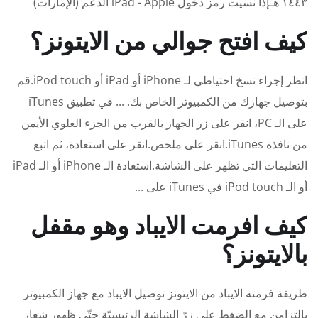
١٤٤٣ هـإذا نسيت رمز دخول iPad - Apple الدعم (الإمارات)
كيف افتح جوالي من الايتونز؟
انظر إجراء نسخ احتياطي لـ iPhone أو iPad أو iPod touch.قم
بتوصيل جهازك من الكمبيوتر الخاص بك. ... في تطبيق iTunes
على الـ PC، انقر على زر الجهاز بالقرب من الجزء العلوي الأيمن
من نافذة iTunes.انقر على ملخص.انقر على استعادة، ثم اتبع
التعليمات التي تظهر على الشاشة.استعادة الـ iPhone أو الـ iPad
أو الـ iPod touch في iTunes على ...
كيف افرمت الايباد وهو مقفل
بالايتونز؟
طريقة فرمتة الايباد من الايتونز توصيل الايباد مع جهاز الكمبيوتر
بالتزامن مع الضغط على زرّ الشاشة الرئيسيّة حتّى ظهور شعار