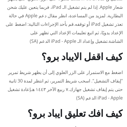
شعار Apple. إذا لم يتم تشغيل الـ iPad، فربما يتعين عليك شحن
البطارية. لمزيد من المساعدة، انظر مقال دعم Apple في حالة
تعذر تشغيل iPad أو توقفه.قم بأحد الإجراءات التالية: اضغط على
الإعداد يدويًا، ثم اتبع تعليمات الإعداد التي تظهر على
الشاشة.تشغيل وإعداد الـ iPad - Apple الدعم (SA)
كيف اقفل الايباد برو؟
اضغط مع الاستمرار على الزر العلوي إلى أن يظهر شريط تمرير
"إيقاف التشغيل". اسحب شريط التمرير، ثم انتظر لمدة 30 ثانية
حتى يتم إيقاف تشغيل جهازك.٧ ربيع الآخر ١٤٤٣ هـإعادة تشغيل
iPad - Apple الدعم (SA)
كيف افك تعليق ايباد برو؟