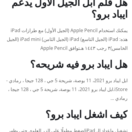
هل قلم ابل الجيل الاول يدعم
ايباد برو؟
يمكنك استخدام Apple Pencil (الجيل الأول) مع طرازات iPad
هذه: iPad (الجيل التاسع) iPad (الجيل الثامن) iPad mini (الجيل
الخامس)٣ رجب ١٤٤٣ هـتوافق Apple Pencil
هل ايباد برو فيه شريحه؟
ابل ايباد برو 2021، 11 بوصة، شريحة 5 جي ، 128 جيجا ، رمادي -
iStore.ابل ايباد برو 2021، 11 بوصة، شريحة 5 جي ، 128 جيجا ،
رمادي ...
كيف اشغل ايباد برو؟
تشغيل وإعداد الـ iPadاضغط مطولًا على الزر العلوي حتى يظهر