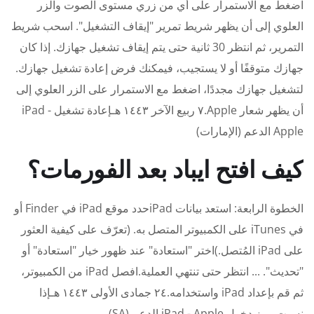
اضغط مع الاستمرار على أي من زري مستوى الصوت والزر
العلوي إلى أن يظهر شريط تمرير "إيقاف التشغيل". اسحب شريط
التمرير، ثم انتظر 30 ثانية حتى يتم إيقاف تشغيل جهازك. إذا كان
جهازك متوقفًا أو لا يستجيب، فيمكنك فرض إعادة تشغيل جهازك.
لتشغيل جهازك مجددًا، اضغط مع الاستمرار على الزر العلوي إلى
أن يظهر شعار Apple.٧ ربيع الآخر ١٤٤٣ هـإعادة تشغيل iPad -
Apple الدعم (الإمارات)
كيف افتح ايباد بعد الفورمات؟
الخطوة الرابعة: استعد بيانات iPadحدد موقع iPad في Finder أو
في iTunes على الكمبيوتر المتصل به. (تعرّف على كيفية العثور
على iPad المُتصل.)اختر "استعادة" عند ظهور خيار "استعادة" أو
"تحديث". ... انتظر حتى تنتهي العملية.افصل iPad من الكمبيوتر،
ثم قم بإعداد iPad واستخدامه.٢٤ جمادى الأولى ١٤٤٣ هـإذا
نسيت رمز دخول iPad - Apple الدعم (SA)