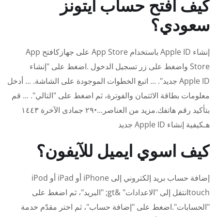
كيف افتح حساب ايتونز
سعودي؟
إنشاء Apple ID باستخدام App Store على جهازكافتح App
Store واضغط على زر تسجيل الدخول .اضغط على "إنشاء
Apple ID جديد". ... اتبع الخطوات الموجودة على الشاشة. ... أدخل
معلومات بطاقة الائتمان والفوترة، ثم اضغط على "التالي". ... قم
بتأكيد رقم هاتفك.مزيد من العناصر...•٢٩ جمادى الآخرة ١٤٤٣
هـكيفية إنشاء Apple ID جديد
كيف اسوي ايميل للآيفون؟
إضافة حساب بريد إلكتروني إلى iPhone أو iPad أو iPod
touchانتقل إلى "الاعدادات" &gt; "البريد"، ثم اضغط على
"الحسابات".اضغط على "إضافة حساب"، ثم اختر مقدّم خدمة