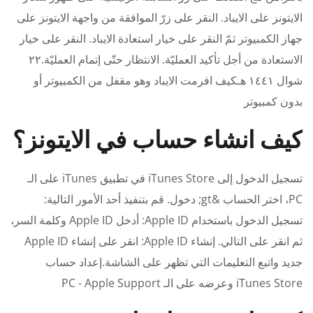
الايتونز على الايباد. النقر على زرّ الموافقة من واجهة الايتونز على
جهاز الكمبيوتر ثمّ النقر على خيار استعادة الايباد. النقر على خيار
الاستعادة من أجل تأكيد العمليّة. الانتظار حتّى إتمام العمليّة.٢٢
شوال ١٤٤١ هـكيف افرمت الايباد وهو مقفل من الكمبيوتر أو
بدون كمبيوتر
كيف انشاء حساب في الايتونز؟
تسجيل الدخول إلى iTunes Store في تطبيق iTunes على الـ
PC، اختر الحساب &gt; دخول. قم بتنفيذ أحد الأمور التالية:
تسجيل الدخول باستخدام Apple ID: أدخل Apple ID وكلمة السر،
ثم انقر على التالي. إنشاء Apple ID: انقر على إنشاء Apple ID
جديد واتبع التعليمات التي تظهر على الشاشة.إعداد حساب
iTunes Store وعرضه على الـ PC - Apple Support